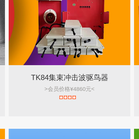
TK84集束冲击波驱鸟器
>
会员价格¥4860元
<