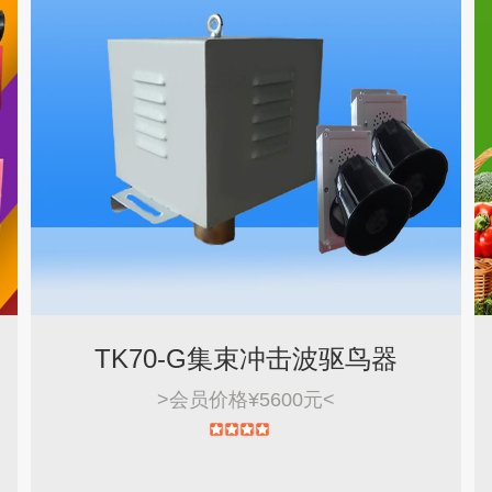
TK70-G集束冲击波驱鸟器
>
会员价格¥5600元
<