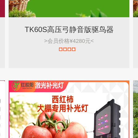
TK60S高压弓静音版驱鸟器
>
会员价格¥4280元
<