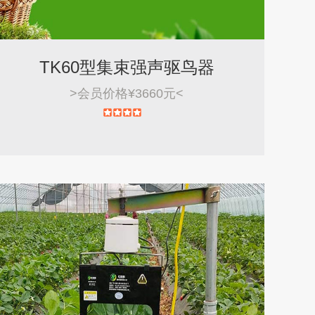
TK60型集束强声驱鸟器
>
会员价格¥3660元
<