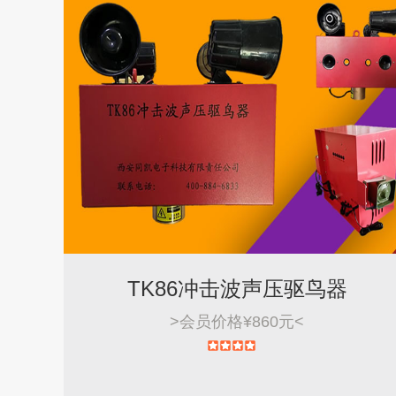
TK86冲击波声压驱鸟器
>
会员价格¥860元
<