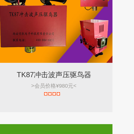
TK87冲击波声压驱鸟器
>
会员价格¥980元
<