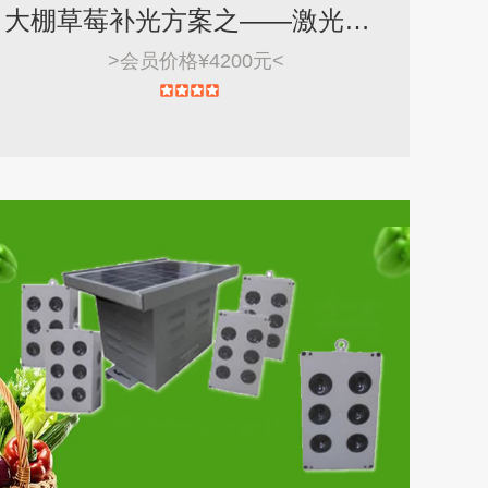
大棚草莓补光方案之——激光植物生长灯
>
会员价格¥4200元
<