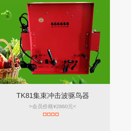
TK81集束冲击波驱鸟器
>
会员价格¥2860元
<