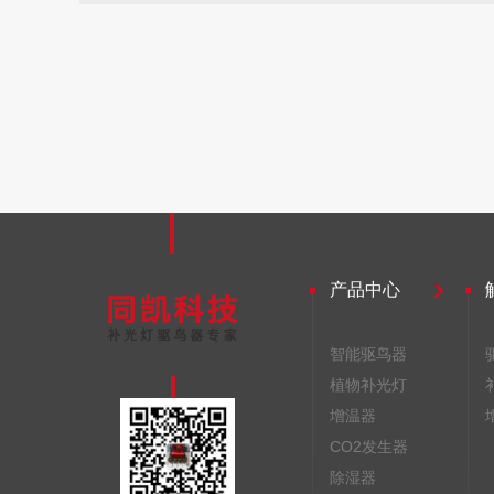
产品中心
智能驱鸟器
植物补光灯
增温器
CO2发生器
除湿器