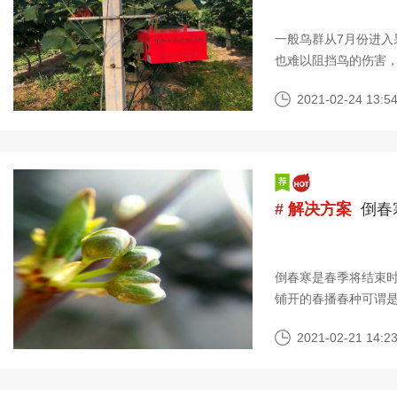
一般鸟群从7月份进入
也难以阻挡鸟的伤害
更会招来更多的鸟啄
2021-02-24 13:54
# 解决方案
倒春
倒春寒是春季将结束
铺开的春播春种可谓
早春农作物播种都是
2021-02-21 14:23