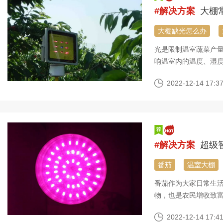
#解决方案
大棚
大棚缺光怎么办
光是限制温室蔬菜产
响温室内的温度、湿
响采光条件，那么温
2022-12-14 17:37
#解决方案
超级智
番茄
温室大棚
番茄作为大家日常生
物，也是农民增收致
极高，普通温室大棚土壤
2022-12-14 17:41
亩地年产量番茄30吨就