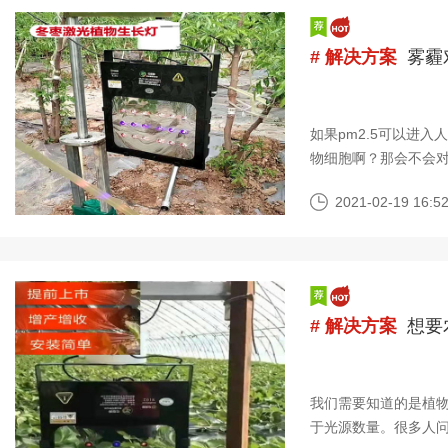
# 解决方案
雾霾
如果pm2.5可以进
物细胞啊？那会不会
大气污染物的排放总
2021-02-19 16:52
# 解决方案
想要
我们需要知道的是植
于光源数量。很多人