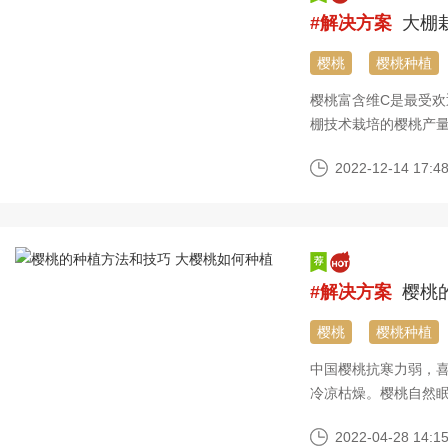
#解决方案
大棚栽
樱桃
樱桃种植
樱桃富含维C是最受
棚技术栽培的樱桃产
桃技术。
2022-12-14 17:48
#解决方案
樱桃的
樱桃
樱桃种植
中国樱桃抗寒力弱，喜
冷凉枯燥。樱桃自然眠期
时。酸樱桃需求120
2022-04-28 14:15
遇“倒春寒”（霜或雪