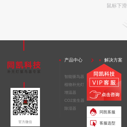
鼠标下滑
产品中心
解决方案
智能驱鸟器
驱鸟器
植物补光灯
补光灯
增温器
增温器
CO2发生器
除湿器
同凯客服
官方微信
客服选型