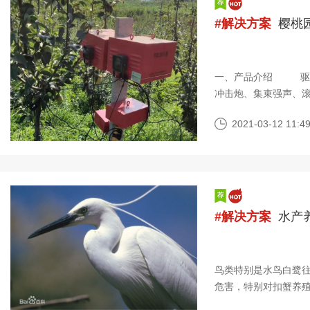
#解决方案
樱桃
一、产品介绍 驱鸟
冲击炮、集束强声、
声源形成一定
2021-03-12 11:49
#解决方案
水产
鸟类特别是水鸟白鹭
危害，特别对扣蟹养
镇渔业科技入户指导