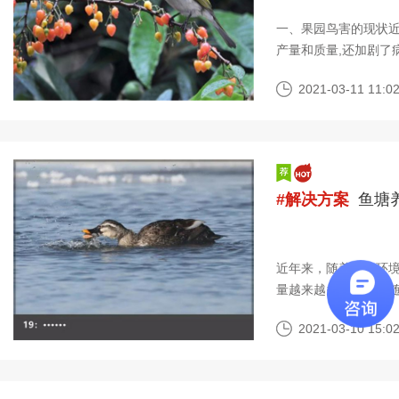
一、果园鸟害的现状近
产量和质量,还加剧了
鸟被限制,鸟的种类与
2021-03-11 11:02
#解决方案
鱼塘
近年来，随着自然环境
量越来越多。但是，
对具有两栖生活习性
2021-03-10 15:02