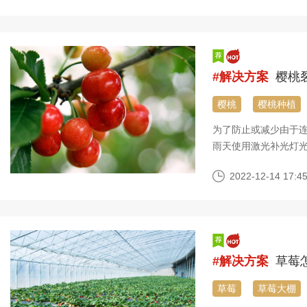
亿，被称为“文洛型”
#解决方案
樱桃
樱桃
樱桃种植
为了防止或减少由于
雨天使用激光补光灯光补充
㎡安裝一个发亮高效率
2022-12-14 17:45
的日照时间加上13点
环境湿度，有益于果
#解决方案
草莓
草莓
草莓大棚