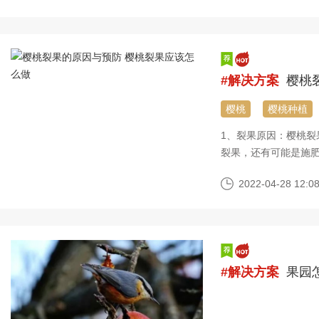
意外地每年春季高温
雪、微风）等的中央
#解决方案
樱桃裂
樱桃
樱桃种植
1、裂果原因：樱桃
裂果，还有可能是施
择抗裂性强的品种，
2022-04-28 12:08
#解决方案
果园