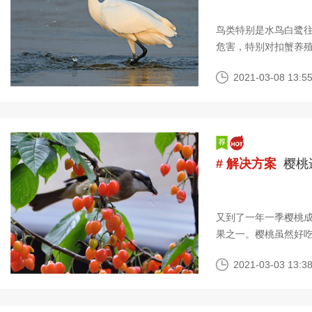
鸟类特别是水鸟白鹭
危害，特别对扣蟹养
殖的危害性鸟类对养
2021-03-08 13:55
# 解决方案
樱桃
又到了一年一季樱桃
果之一。樱桃虽然好
段，很有可能会存在
2021-03-03 13:38