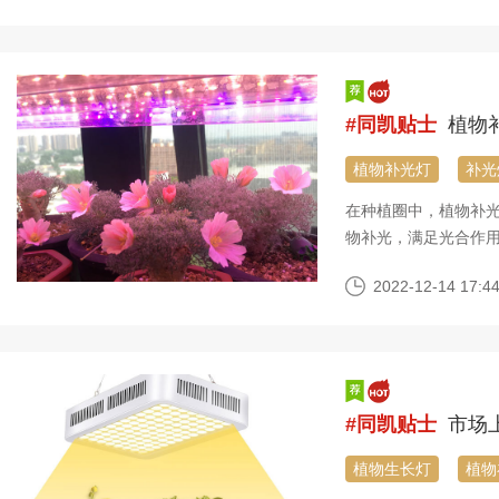
#同凯贴士
植物
植物补光灯
补光
在种植圈中，植物补
物补光，满足光合作
物的影响真的这么大
2022-12-14 17:44
#同凯贴士
市场
植物生长灯
植物