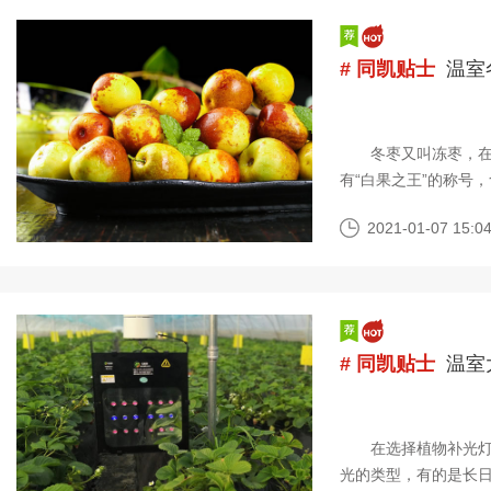
# 同凯贴士
温室
冬枣又叫冻枣，在秋
有“白果之王”的称号
已经蓬勃发展遍布各
2021-01-07 15:04
# 同凯贴士
温室
在选择植物补光灯给
光的类型，有的是长