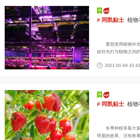
# 同凯贴士
植物
要想使用植物补光灯
如补光灯与植物之间
一般照多久合适？ 
2021-01-04 10:42
# 同凯贴士
植物
冬季种植草莓大多用
明显的效果。没有效