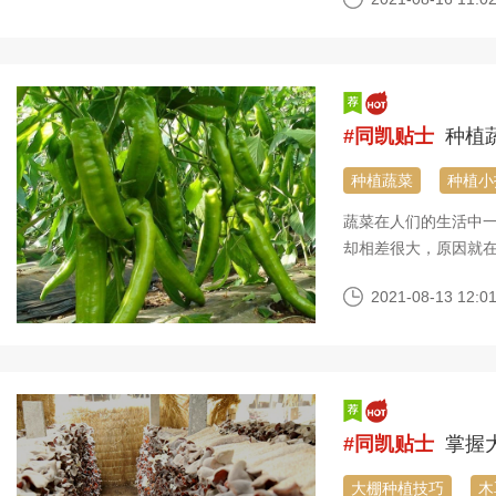
洲等蔬菜大市场的商贩
家常蔬菜保持着市场
#同凯贴士
种植蔬
种植蔬菜
种植小
蔬菜在人们的生活中
却相差很大，原因就
一些老旧的种植方法
2021-08-13 12:01
理方法，才能使种植
小技巧，大家不妨试
#同凯贴士
掌握
大棚种植技巧
木