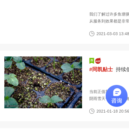
我们了解过许多鱼塘
从服务到效果都是非
2021-03-03 13:48
#同凯贴士
持续
当前正值我省茄果类、
阴雨雪天气，大棚设
凋萎死苗。根据气象
2021-01-18 20:56