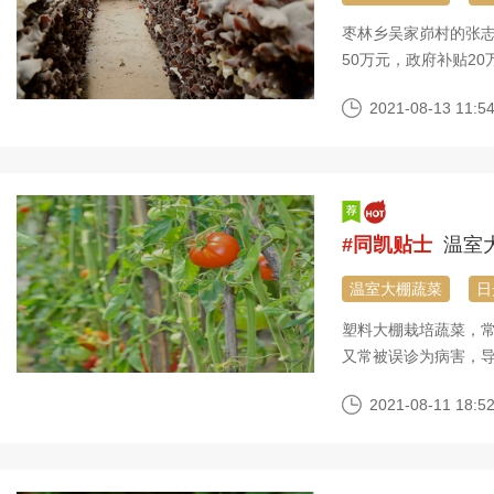
枣林乡吴家峁村的张志
50万元，政府补贴2
万元，一年就能回本
2021-08-13 11:54
#同凯贴士
温室
温室大棚蔬菜
日
塑料大棚栽培蔬菜，
又常被误诊为病害，
2021-08-11 18:52