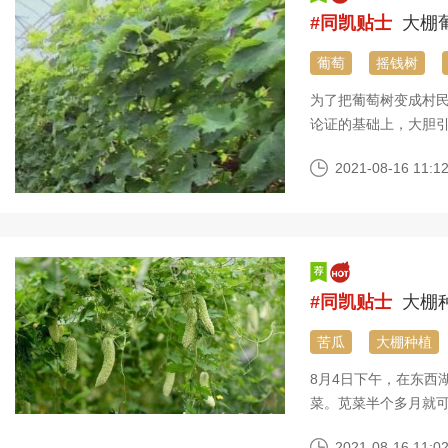
#同凯贴士
大棚
葡萄
摇钱树
为了把葡萄树变成村民
论证的基础上，大胆
持观望态度，担心自
2021-08-16 11:12
#同凯贴士
大棚
苦瓜
大棚种植
8月4日下午，在东西
菜。苋菜半个多月就
的当家菜苦瓜、茄子
2021-08-16 11:02