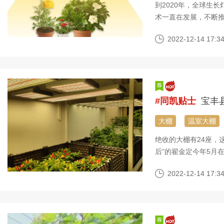
到2020年，全球生
术一直在发展，不断推
虽然此类灯具更贵，但
2022-12-14 17:34
年，与其他灯具相比
要冷却系统，是因为
#同凯贴士
宝丰
大棚
温室大棚
绝收的大棚有24座，
后”的翟金定今年5月
旬突如其来的强降雨
2022-12-14 17:34