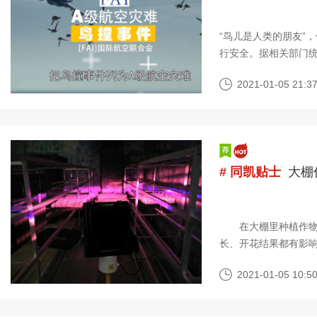
“鸟儿是人类的朋友”
行安全。据相关部门
都与飞鸟有关
2021-01-05 21:37
# 同凯贴士
大棚
在大棚里种植作物，
长、开花结果都有影
门为给植物补光研发
2021-01-05 10:50