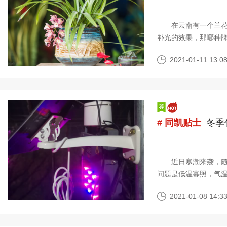
在云南有一个兰花大
补光的效果，那哪种
一种很难养活的花卉
2021-01-11 13:08
# 同凯贴士
冬季
近日寒潮来袭，随着
问题是低温寡照，气温
应对呢？ 1、温室
2021-01-08 14:33