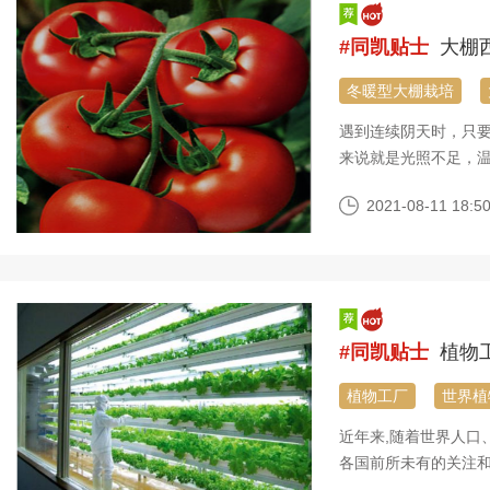
#同凯贴士
大棚
冬暖型大棚栽培
遇到连续阴天时，只
来说就是光照不足，
2021-08-11 18:50
#同凯贴士
植物
植物工厂
世界植
近年来,随着世界人口
各国前所未有的关注和