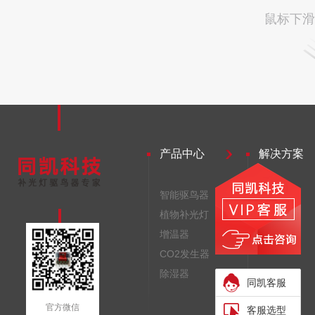
鼠标下滑
产品中心
解决方案
智能驱鸟器
驱鸟器
植物补光灯
补光灯
增温器
增温器
CO2发生器
除湿器
同凯客服
官方微信
客服选型