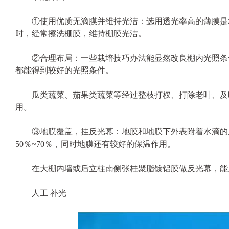
①使用优质无滴膜并维持光洁：选用透光率高的薄膜是增
时，经常擦洗棚膜，维持棚膜光洁。
②合理布局：一些栽培技巧办法能显然改良棚内光照条件
都能得到较好的光照条件。
瓜类蔬菜、茄果类蔬菜等经过整枝打杈、打除老叶、及时
用。
③地膜覆盖，挂反光幕：地膜和地膜下外表附着水滴的
50％~70％，同时地膜还有较好的保温作用。
在大棚内墙或后立柱南侧张桂聚脂镀铝膜做反光幕，能显
人工 补光